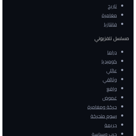
تاريخ
مغامرة
فانتازيا
مسلسل تلفزيوني
دراما
كوميديا
عائلي
وثائقي
واقع
غموض
حركة ومغامرة
رسوم متحركة
جريمة
حرب وسياسة