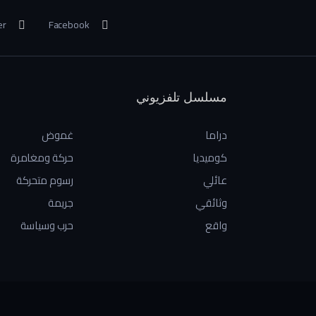
er
Facebook
مسلسل تلفزيوني
دراما
غموض
كوميديا
حركة ومغامرة
عائلي
رسوم متحركة
وثائقي
جريمة
واقع
حرب وسياسة