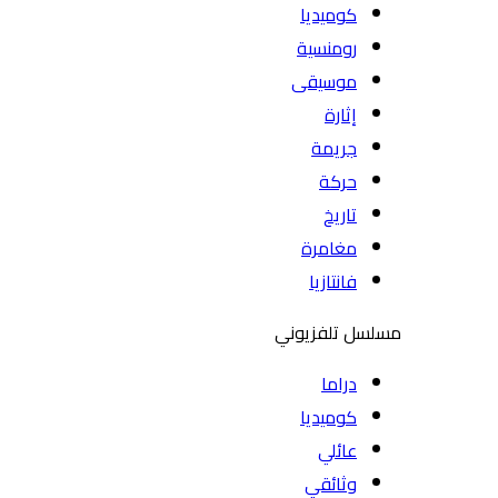
كوميديا
رومنسية
موسيقى
إثارة
جريمة
حركة
تاريخ
مغامرة
فانتازيا
مسلسل تلفزيوني
دراما
كوميديا
عائلي
وثائقي