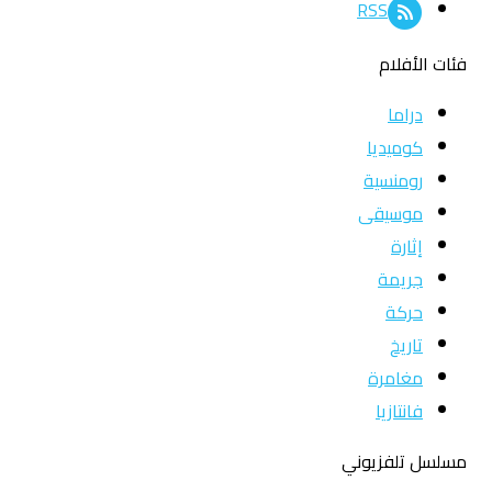
RSS
فئات الأفلام
دراما
كوميديا
رومنسية
موسيقى
إثارة
جريمة
حركة
تاريخ
مغامرة
فانتازيا
مسلسل تلفزيوني