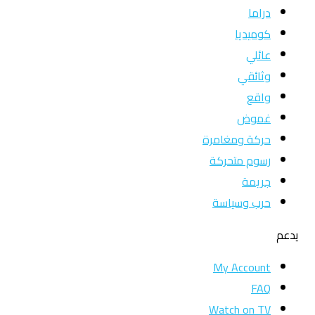
دراما
كوميديا
عائلي
وثائقي
واقع
غموض
حركة ومغامرة
رسوم متحركة
جريمة
حرب وسياسة
يدعم
My Account
FAQ
Watch on TV