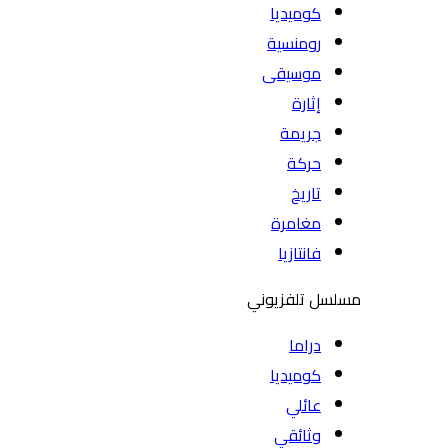
كوميديا
رومنسية
موسيقى
إثارة
جريمة
حركة
تاريخ
مغامرة
فانتازيا
مسلسل تلفزيوني
دراما
كوميديا
عائلي
وثائقي