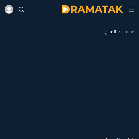
Home
المداح