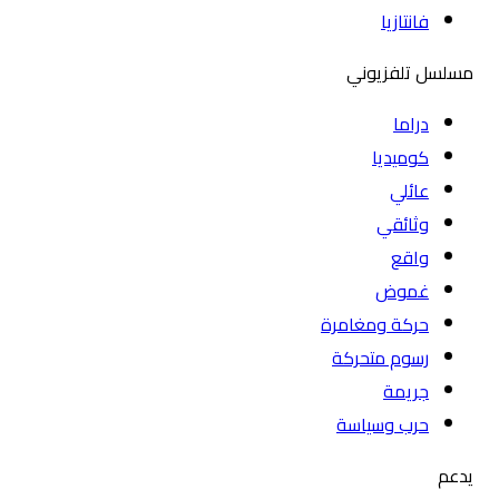
فانتازيا
مسلسل تلفزيوني
دراما
كوميديا
عائلي
وثائقي
واقع
غموض
حركة ومغامرة
رسوم متحركة
جريمة
حرب وسياسة
يدعم