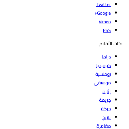
Twitter
Google+
Vimeo
RSS
فئات الأفلام
دراما
كوميديا
رومنسية
موسيقى
إثارة
جريمة
حركة
تاريخ
مغامرة