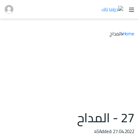
Home
المداح
27 - المداح
45
Added: 27.04.2022