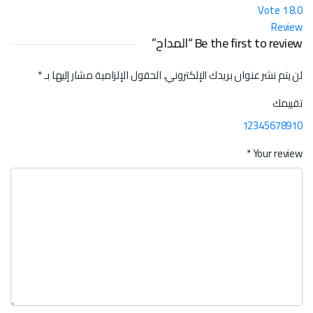
Vote
1
8.0
Review
Be the first to review “المداح”
لن يتم نشر عنوان بريدك الإلكتروني.
الحقول الإلزامية مشار إليها بـ
*
تقييمك
1
2
3
4
5
6
7
8
9
10
*
Your review