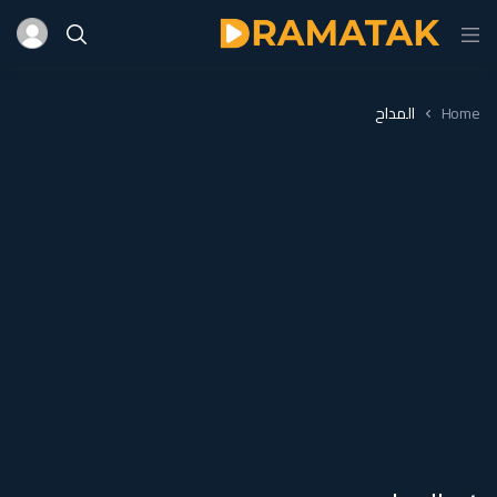
Home
المداح