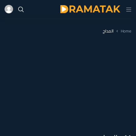
Home
المداح