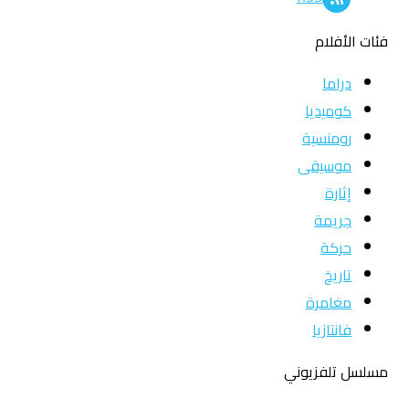
فئات الأفلام
دراما
كوميديا
رومنسية
موسيقى
إثارة
جريمة
حركة
تاريخ
مغامرة
فانتازيا
مسلسل تلفزيوني