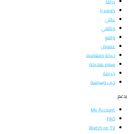
دراما
كوميديا
عائلي
وثائقي
واقع
غموض
حركة ومغامرة
رسوم متحركة
جريمة
حرب وسياسة
يدعم
My Account
FAQ
Watch on TV