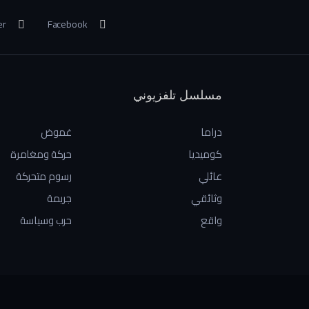
er
Facebook
مسلسل تلفزيوني
دراما
غموض
كوميديا
حركة ومغامرة
عائلي
رسوم متحركة
وثائقي
جريمة
واقع
حرب وسياسة