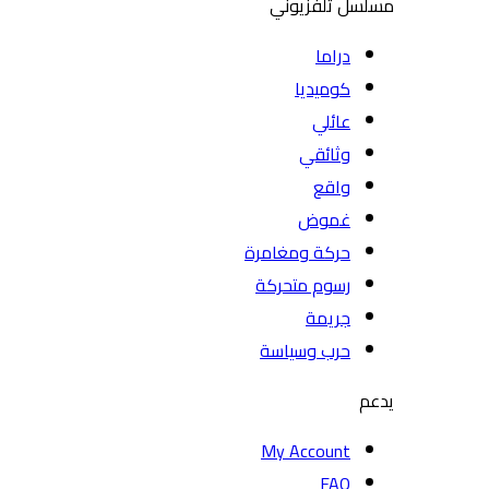
مسلسل تلفزيوني
دراما
كوميديا
عائلي
وثائقي
واقع
غموض
حركة ومغامرة
رسوم متحركة
جريمة
حرب وسياسة
يدعم
My Account
FAQ