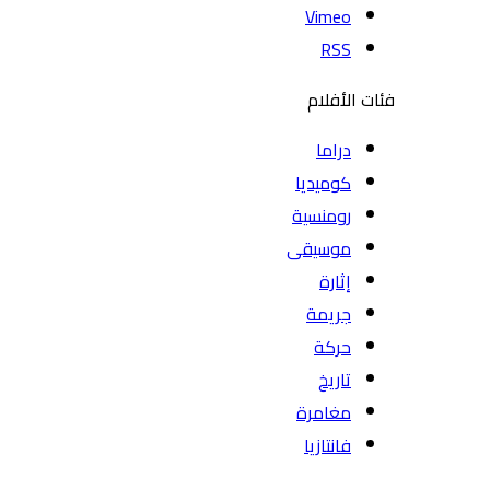
Vimeo
RSS
فئات الأفلام
دراما
كوميديا
رومنسية
موسيقى
إثارة
جريمة
حركة
تاريخ
مغامرة
فانتازيا