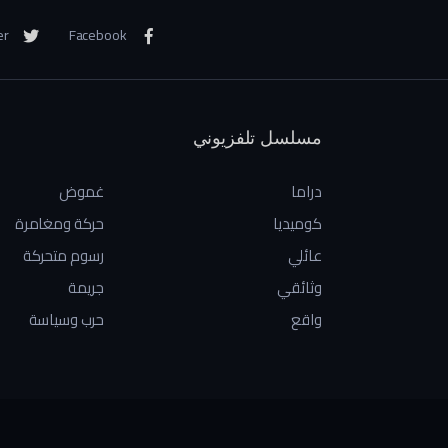
er
Facebook
مسلسل تلفزيوني
دراما
غموض
كوميديا
حركة ومغامرة
عائلي
رسوم متحركة
وثائقي
جريمة
واقع
حرب وسياسة