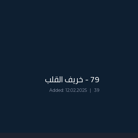
79 - خريف القلب
Added: 12.02.2025
39