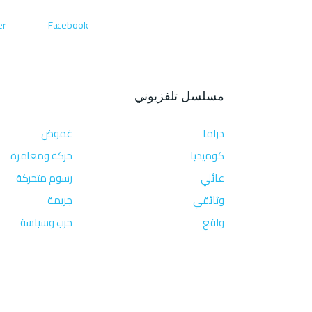
er
Facebook
مسلسل تلفزيوني
دراما
غموض
كوميديا
حركة ومغامرة
عائلي
رسوم متحركة
وثائقي
جريمة
واقع
حرب وسياسة