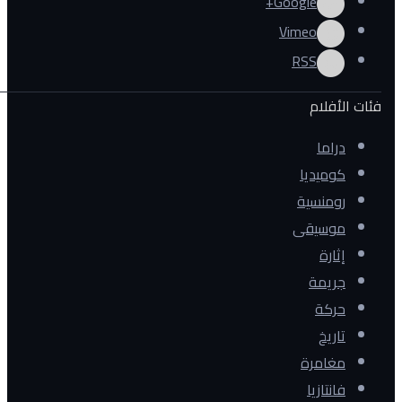
Google+
Vimeo
RSS
فئات الأفلام
دراما
كوميديا
رومنسية
موسيقى
إثارة
جريمة
حركة
تاريخ
مغامرة
فانتازيا