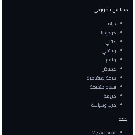
مسلسل تلفزيوني
دراما
كوميديا
عائلي
وثائقي
واقع
غموض
حركة ومغامرة
رسوم متحركة
جريمة
حرب وسياسة
يدعم
My Account