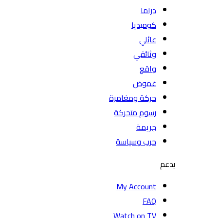
دراما
كوميديا
عائلي
وثائقي
واقع
غموض
حركة ومغامرة
رسوم متحركة
جريمة
حرب وسياسة
يدعم
My Account
FAQ
Watch on TV