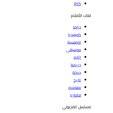
RSS
فئات الأفلام
دراما
كوميديا
رومنسية
موسيقى
إثارة
جريمة
حركة
تاريخ
مغامرة
فانتازيا
مسلسل تلفزيوني