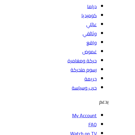
دراما
كوميديا
عائلي
وثائقي
واقع
غموض
حركة ومغامرة
رسوم متحركة
جريمة
حرب وسياسة
يدعم
My Account
FAQ
Watch on TV