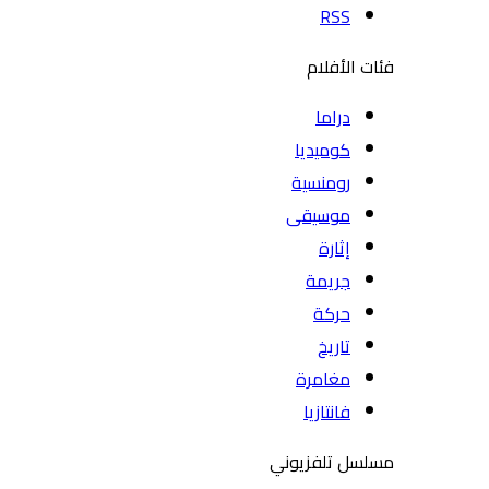
RSS
فئات الأفلام
دراما
كوميديا
رومنسية
موسيقى
إثارة
جريمة
حركة
تاريخ
مغامرة
فانتازيا
مسلسل تلفزيوني