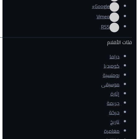
Google+
Vimeo
RSS
فئات الأفلام
دراما
كوميديا
رومنسية
موسيقى
إثارة
جريمة
حركة
تاريخ
مغامرة