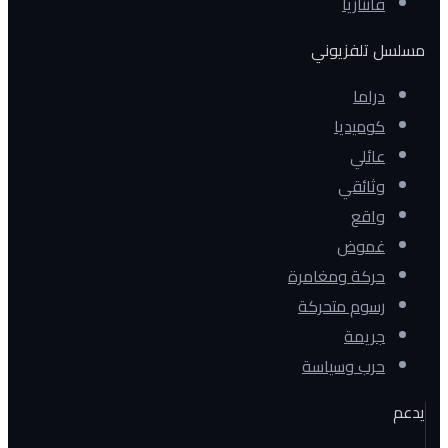
فانتازيا
مسلسل تلفزيوني
دراما
كوميديا
عائلي
وثائقي
واقع
غموض
حركة ومغامرة
رسوم متحركة
جريمة
حرب وسياسة
يدعم