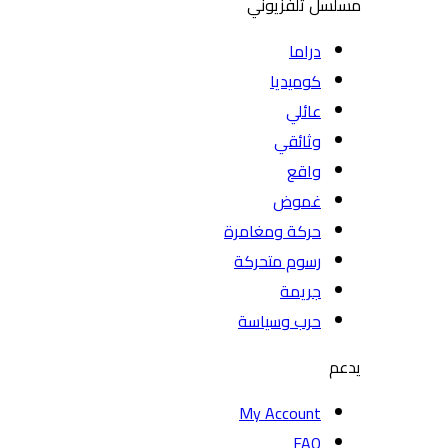
مسلسل تلفزيوني
دراما
كوميديا
عائلي
وثائقي
واقع
غموض
حركة ومغامرة
رسوم متحركة
جريمة
حرب وسياسة
يدعم
My Account
FAQ