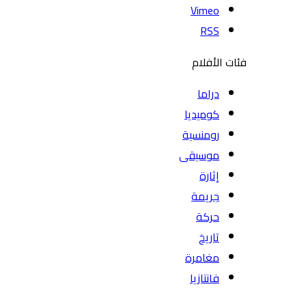
Vimeo
RSS
فئات الأفلام
دراما
كوميديا
رومنسية
موسيقى
إثارة
جريمة
حركة
تاريخ
مغامرة
فانتازيا