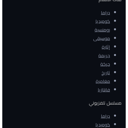
دراما
كوميديا
رومنسية
موسيقى
إثارة
جريمة
حركة
تاريخ
مغامرة
فانتازيا
مسلسل تلفزيوني
دراما
كوميديا