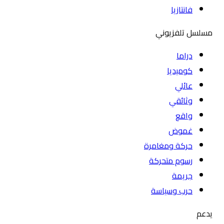
فانتازيا
مسلسل تلفزيوني
دراما
كوميديا
عائلي
وثائقي
واقع
غموض
حركة ومغامرة
رسوم متحركة
جريمة
حرب وسياسة
يدعم