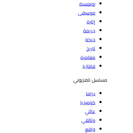
رومنسية
موسيقى
إثارة
جريمة
حركة
تاريخ
مغامرة
فانتازيا
مسلسل تلفزيوني
دراما
كوميديا
عائلي
وثائقي
واقع