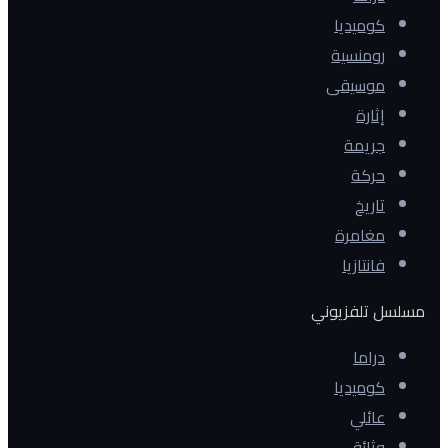
كوميديا
رومنسية
موسيقى
إثارة
جريمة
حركة
تاريخ
مغامرة
فانتازيا
مسلسل تلفزيوني
دراما
كوميديا
عائلي
وثائقي