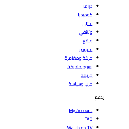
دراما
كوميديا
عائلي
وثائقي
واقع
غموض
حركة ومغامرة
رسوم متحركة
جريمة
حرب وسياسة
يدعم
My Account
FAQ
Watch on TV