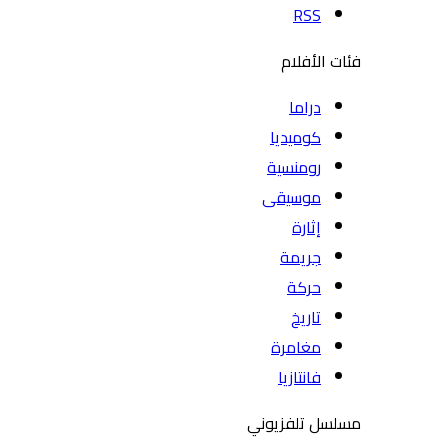
RSS
فئات الأفلام
دراما
كوميديا
رومنسية
موسيقى
إثارة
جريمة
حركة
تاريخ
مغامرة
فانتازيا
مسلسل تلفزيوني