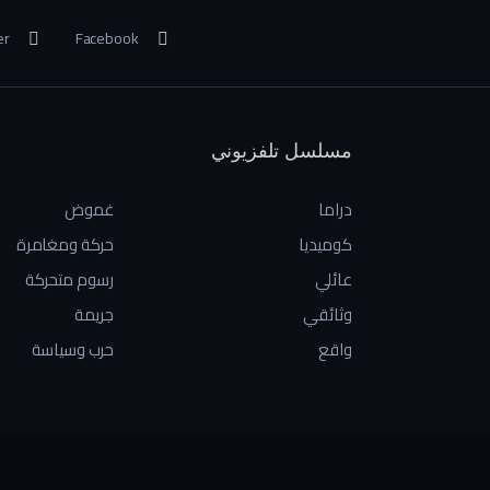
er
Facebook
مسلسل تلفزيوني
دراما
غموض
كوميديا
حركة ومغامرة
عائلي
رسوم متحركة
وثائقي
جريمة
واقع
حرب وسياسة