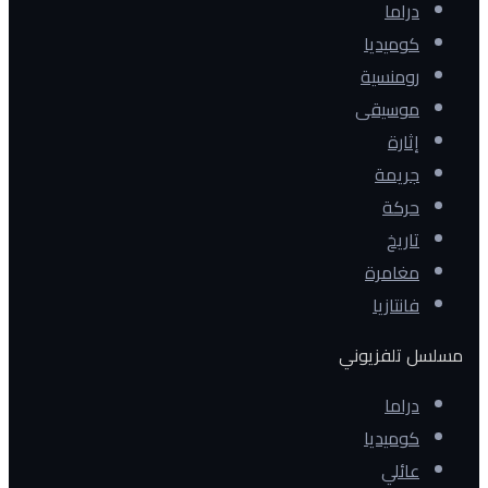
دراما
كوميديا
رومنسية
موسيقى
إثارة
جريمة
حركة
تاريخ
مغامرة
فانتازيا
مسلسل تلفزيوني
دراما
كوميديا
عائلي