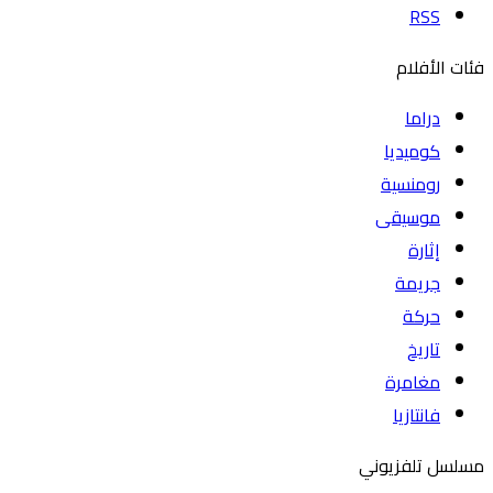
RSS
فئات الأفلام
دراما
كوميديا
رومنسية
موسيقى
إثارة
جريمة
حركة
تاريخ
مغامرة
فانتازيا
مسلسل تلفزيوني