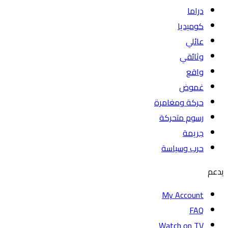
دراما
كوميديا
عائلي
وثائقي
واقع
غموض
حركة ومغامرة
رسوم متحركة
جريمة
حرب وسياسة
يدعم
My Account
FAQ
Watch on TV