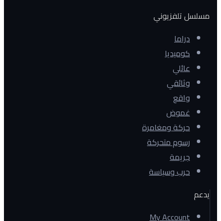
مسلسل تلفزيوني
دراما
كوميديا
عائلي
وثائقي
واقع
غموض
حركة ومغامرة
رسوم متحركة
جريمة
حرب وسياسة
يدعم
My Account