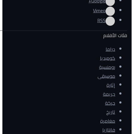
Google+
Vimeo
RSS
فئات الأفلام
دراما
كوميديا
رومنسية
موسيقى
إثارة
جريمة
حركة
تاريخ
مغامرة
فانتازيا