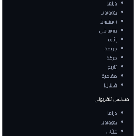
دراما
كوميديا
رومنسية
موسيقى
إثارة
جريمة
حركة
تاريخ
مغامرة
فانتازيا
مسلسل تلفزيوني
دراما
كوميديا
عائلي