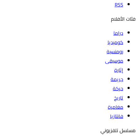
RSS
فئات الأفلام
دراما
كوميديا
رومنسية
موسيقى
إثارة
جريمة
حركة
تاريخ
مغامرة
فانتازيا
مسلسل تلفزيوني