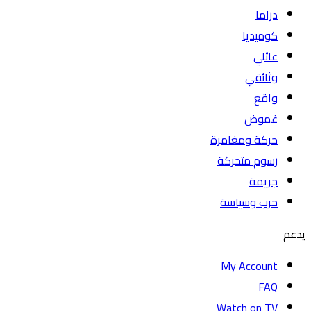
دراما
كوميديا
عائلي
وثائقي
واقع
غموض
حركة ومغامرة
رسوم متحركة
جريمة
حرب وسياسة
يدعم
My Account
FAQ
Watch on TV