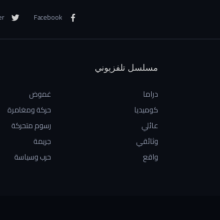
er
Facebook
مسلسل تلفزيوني
دراما
غموض
كوميديا
حركة ومغامرة
عائلي
رسوم متحركة
وثائقي
جريمة
واقع
حرب وسياسة