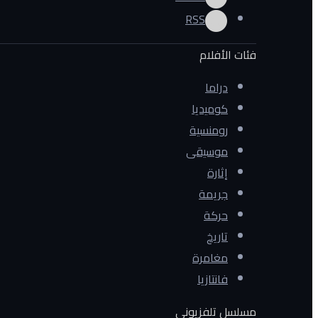
RSS
فئات الأفلام
دراما
كوميديا
رومنسية
موسيقى
إثارة
جريمة
حركة
تاريخ
مغامرة
فانتازيا
مسلسل تلفزيوني