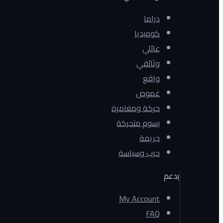
دراما
كوميديا
عائلي
وثائقي
واقع
غموض
حركة ومغامرة
رسوم متحركة
جريمة
حرب وسياسة
يدعم
My Account
FAQ