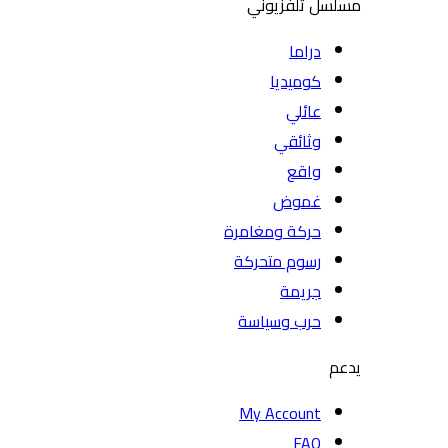
مسلسل تلفزيوني
دراما
كوميديا
عائلي
وثائقي
واقع
غموض
حركة ومغامرة
رسوم متحركة
جريمة
حرب وسياسة
يدعم
My Account
FAQ