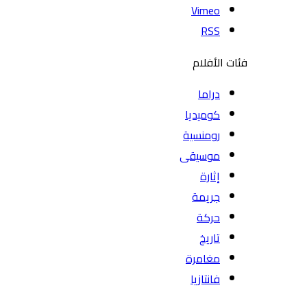
Vimeo
RSS
فئات الأفلام
دراما
كوميديا
رومنسية
موسيقى
إثارة
جريمة
حركة
تاريخ
مغامرة
فانتازيا