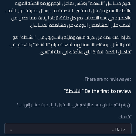
تقييم مسلسل “الشنطة” يعكس تفاعل الجمهور مع الحبكة القوية
والأداء المتميز من قبل الممثلين. القصة تحمل رسائل عميقة حول الأمل
والصمود في وجه التحديات. مع كل حلقة، تزداد الإثارة، مما يجعل من
الصعب على المشاهدين التوقف عن مشاهدة المسلسل.
لذا، إذا كنت تبحث عن تجربة مثيرة ومليئة بالتشويق، فإن “الشنطة” هو
الخيار المثالي. يمكنك الاستمتاع بمشاهدة فيلم “الشنطة” والتعمق في
تفاصيل القصة المثيرة التي ستأخذك في رحلة لا تُنسى.
There are no reviews yet.
Be the first to review “الشنطة”
لن يتم نشر عنوان بريدك الإلكتروني.
الحقول الإلزامية مشار إليها بـ
*
تقييمك