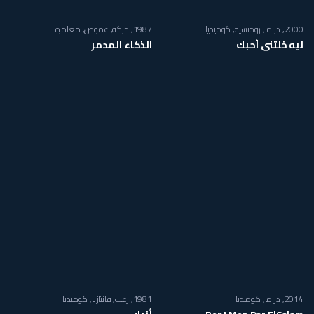
2000
دراما
,
رومنسية
,
كوميديا
1987
حركة
,
غموض
,
مغامرة
ليه خلتني أحبك
الذكاء المدمر
2014
دراما
,
كوميديا
1981
رعب
,
فانتازيا
,
كوميديا