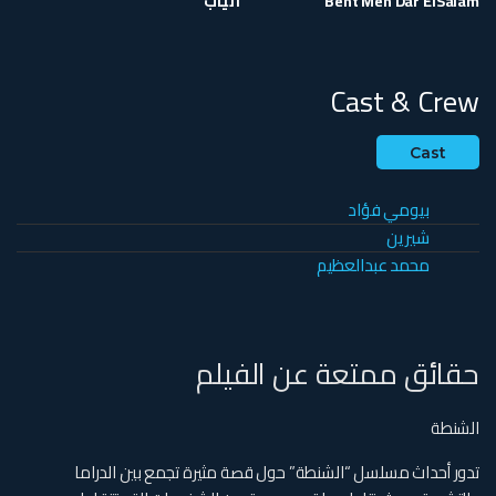
Bent Men Dar ElSalam
أنياب
Cast & Crew
Cast
بيومي فؤاد
شيرين
محمد عبدالعظيم
حقائق ممتعة عن الفيلم
الشنطة
تدور أحداث مسلسل “الشنطة” حول قصة مثيرة تجمع بين الدراما