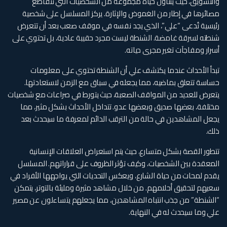
والتشويق، حيث يتناول حياة مجموعة من الشخصيات التي تتقاطع
مصائرها في إطار من الغموض والإثارة. يركز المسلسل على شخصية
رئيسية تُدعى “علي”، الذي يجد نفسه في موقف صعب بعد أن تتعرض
شنطته لسرقة غامضة. الشنطة ليست مجرد حقيبة عادية، بل تحتوي على
أسرار ومفاجآت تغير مجرى حياته.
تبدأ الأحداث عندما يكتشف علي أن الشنطة تحتوي على معلومات
حساسة تتعلق بماضيه، مما يجعله في سباق مع الزمن لاستعادتها.
يتعرض للعديد من المواقف الصعبة، حيث يتورط في صراعات مع شخصيات
مختلفة، بعضها صديق وبعضها عدو. تتداخل الأحداث بشكل مثير، مما
يجعل المشاهدين في حالة من الترقب الدائم لمعرفة ما سيحدث بعد
ذلك.
تتطور القصة بشكل متسارع، حيث يتم استعراض العلاقات الإنسانية
المعقدة بين الشخصيات، وكيف تؤثر الظروف على قراراتهم. المسلسل
يقدم لمحات من حياة الشارع، ويعكس التحديات التي يواجهها الأفراد في
سعيهم لتحقيق أحلامهم. من خلال مشاهد مثيرة ومليئة بالتوتر، يتمكن
“الشنطة” من جذب انتباه المشاهدين، مما يجعلهم يتساءلون عن مصير
علي وما سيحدث له في النهاية.