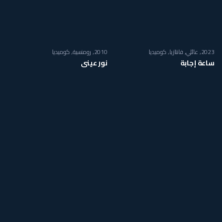
2023
عائلي
,
فانتازيا
,
كوميديا
2010
رومنسية
,
كوميديا
ساعة إجابة
نور عيني