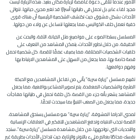
الأمور عندما تتلقى دعوة غامضة لزيارة مكان بعيد. هذه الزيارة ليست
مجرد لقاء عابر، بل تحمل في طياتها أسرارًا قد تغير مجرى حياتها. تتوالى
الأحداث بشكل مشوق، حيث تكتشف الشخصية الرئيسية أن هناك قوى
خفية تعمل خلف الكواليس، مما يجعلها تتساءل عن ولاء من حولها.
المسلسل يسلط الضوء على مواضيع مثل الخيانة، الثقة، والبحث عن
الحقيقة. من خلال تطور الأحداث، يتمكن المشاهد من التعرف على
خلفيات الشخصيات المختلفة، مما يضيف عمقًا للقصة. كل شخصية تحمل
قصة خاصة بها، مما يجعل من السهل على المشاهدين الارتباط بها
وفهم دوافعها.
تقييم مسلسل “زيارة سرية” يأتي من تفاعل المشاهدين مع الحبكة
المثيرة والشخصيات المعقدة. يتم تصوير المشاعر بواقعية، مما يجعل
المشاهد يشعر بأنه جزء من القصة. كل حلقة تحمل في طياتها مفاجآت
جديدة، مما يجعل من الصعب التنبؤ بما سيحدث لاحقًا.
لمحبي الدراما المشوقة، “زيارة سرية” هو مسلسل يستحق المشاهدة.
القصة تجذب الانتباه وتدفع المشاهدين للتفكير في العلاقات الإنسانية
والتحديات التي نواجهها. من خلال مشاهدة مسلسل “زيارة سرية”، ستجد
نفسك محاطًا بعالم مليء بالتوتر والإثارة، حيث تتداخل الأحداث بطريقة غير