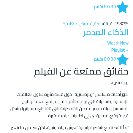
8.0
8.0
تقييم
95دقيقة
1987
حركة
,
غموض
,
مغامرة
الذكاء المدمر
Watch Now
+ Playlist
8.0
8.0
تقييم
حقائق ممتعة عن الفيلم
زيارة سرية
تدور أحداث مسلسل “زيارة سرية” حول قصة مثيرة تتناول العلاقات
الإنسانية والتحديات التي تواجه الأفراد في مجتمع معقد. يتناول
المسلسل حياة مجموعة من الشخصيات التي تتقاطع مساراتها بشكل
غير متوقع، مما يؤدي إلى تطورات درامية مثيرة.
تبدأ القصة مع شخصية رئيسية تعيش حياة روتينية، لكن سرعان ما تتغير