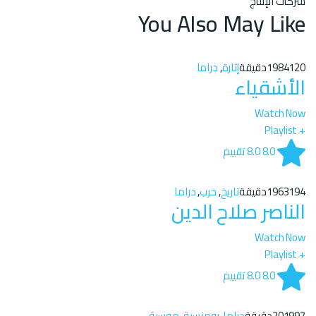
شركات الإنتاج
You Also May Like
120دقيقة
1984
إثارة
,
دراما
الأشقياء
Watch Now
+ Playlist
8.0
8.0
تقييم
194دقيقة
1963
تاريخ
,
حرب
,
دراما
الناصر صلاح الدين
Watch Now
+ Playlist
8.0
8.0
تقييم
97دقيقة
2019
دراما
,
رومنسية
,
موسيقى