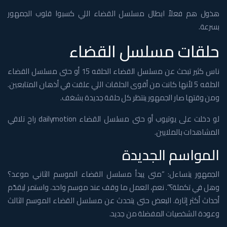
هذول هم فعلاً ابطال مسلسل القضاء اللي كسبوا قلوب الجمهور
بسرعة.
حلقات مسلسل القضاء
ناس كثير تبحث عن مسلسل القضاء الحلقه 15 أو حتى مسلسل القضاء
الحلقه 5 لأنها كانت من أقوى الحلقات اللي علقت في أذهان المتابعين.
ومن وقتها صار الجمهور ينتظر كل حلقة جديدة بشغف.
لو دخلت على يوتيوب أو حتى مسلسل القضاء dailymotion راح تلاقي
المشاهدات بالملايين.
المواسم الجديدة
الجمهور يتساءل: “متى يبدأ مسلسل القضاء الموسم الثاني موعد؟
وهل في تكملة؟”. نعم، العمل ما وقف عند موسم واحد، واستمر ليقدّم
أحداث أكثر إثارة. البعض حتى يتحدث عن مسلسل القضاء الموسم الثالث
وعودة الشخصيات المفضلة من جديد.