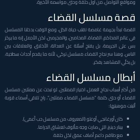
ومواقع التواصل، من أول حلقة وحتى مواسمه الأخيرة.
قصة مسلسل القضاء
القصة تبدأ بجريمة غامضة تقلب حياة الكل، ومع الوقت يدخلنا المسلسل
في عالم المحاكم، القضاة، المحامين، والمجرمين. لكن الأجمل إنه ما يركز
بس على الجريمة، بل يفتح أسئلة عن العدالة، الأخلاق، والعلاقات بين
الناس. وهنا سر نجاح القضاء مسلسل تركي، لأنه ما يقدم أحداث سطحية،
بل يخلّي المشاهد يفكر.
أبطال مسلسل القضاء
من أكثر أسباب نجاح العمل، اختيار الممثلين. لو تبحث عن ممثلين مسلسل
القضاء أو حتى كلمة “مسلسل القضاء ممثلين”، راح تلاقي أسماء قوية
أثبتت موهبتها:
كان أورغانجي أوغلو (المعروف من مسلسل حب أعمى).
بينار دينيز، اللي صارت وجه مألوف لعشاق الدراما.
مع طاقم داعم أضاف عمق لكل حلقة.